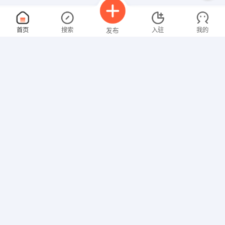
少儿主持人老师
面议
首页
搜索
入驻
我的
发布
08-09
性别不限
经验不限
丽景艺术培训中心
申请
合肥市肥西县水晶城A8三楼
商务助理
面议
招聘信息
求职简历
08-09
性别不限
经验不限
安徽飞英龙科技有限公司
申请
华南城一期
软件测试工程师
面议
08-09
性别不限
经验不限
安徽超清科技股份有限公司
申请
合肥市肥东县经济开发区荷花路西段26号